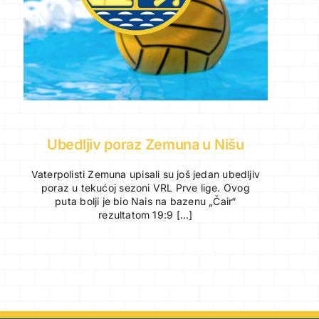
Ubedljiv poraz Zemuna u Nišu
Vaterpolisti Zemuna upisali su još jedan ubedljiv
poraz u tekućoj sezoni VRL Prve lige. Ovog
puta bolji je bio Nais na bazenu „Čair“
rezultatom 19:9 [...]