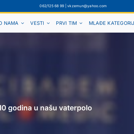
062/125 68 99
|
vkzemun@yahoo.com
O NAMA
VESTI
PRVI TIM
MLAĐE KATEGORI
10 godina u našu vaterpolo