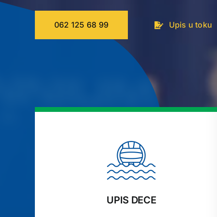
062 125 68 99
Upis u toku
UPIS DECE