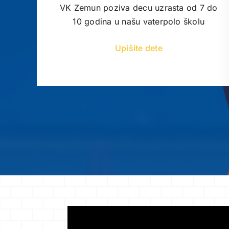
VK Zemun poziva decu uzrasta od 7 do
10 godina u našu vaterpolo školu
Upišite dete