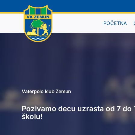
Skip
to
content
POČETNA
Vaterpolo klub Zemun
Pozivamo decu uzrasta od 7 do 
školu!