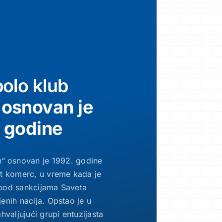
olo klub
“
osnovan je
 godine
“ osnovan je 1992. godine
t komerc, u vreme kada je
 pod sankcijama Saveta
enih nacija. Opstao je u
valjujući grupi entuzijasta