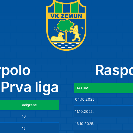
rpolo
Raspo
 Prva liga
DATUM
04.10.2025.
odigrane
razlika
11.10.2025.
16
109
16.10.2025.
15
37