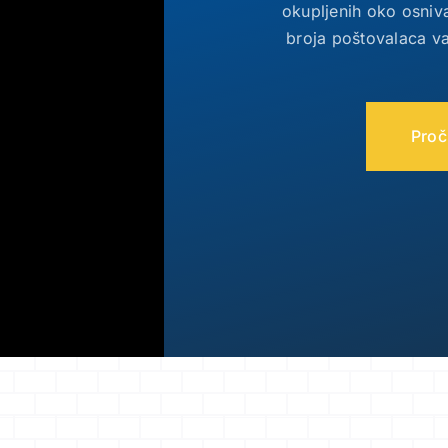
okupljenih oko osniv
broja poštovalaca va
Proči