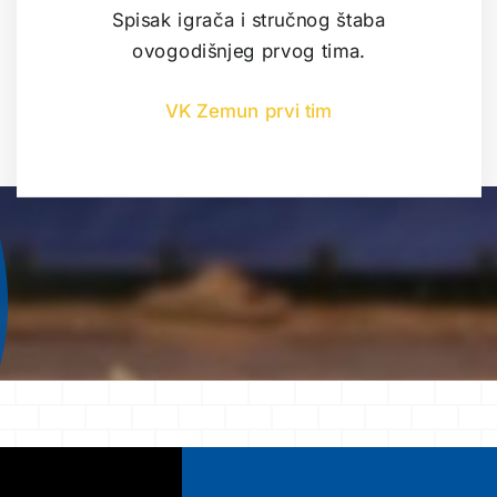
Spisak igrača i stručnog štaba
ovogodišnjeg prvog tima.
VK Zemun prvi tim