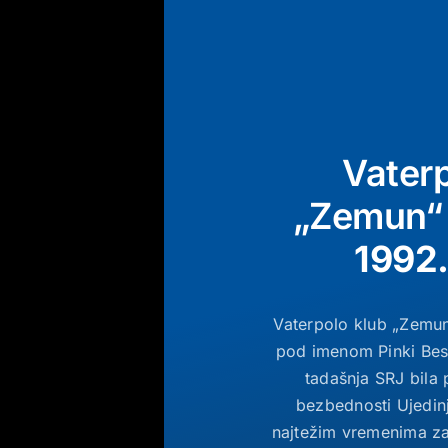
Vaterp
„Zemun
1992.
Vaterpolo klub „Zemun
pod imenom Pinki Bes
tadašnja SRJ bila
bezbednosti Ujedinj
najtežim vremenima zah