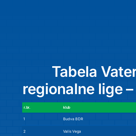
Tabela Vate
regionalne lige –
r.br.
klub
1
Budva BDR
2
Valis Vega