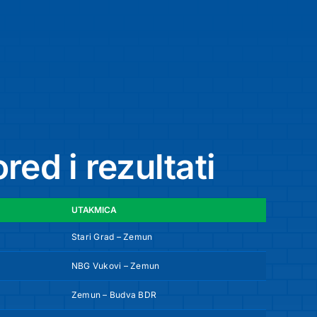
red i rezultati
UTAKMICA
Stari Grad – Zemun
bodovi
NBG Vukovi – Zemun
44
Zemun – Budva BDR
34