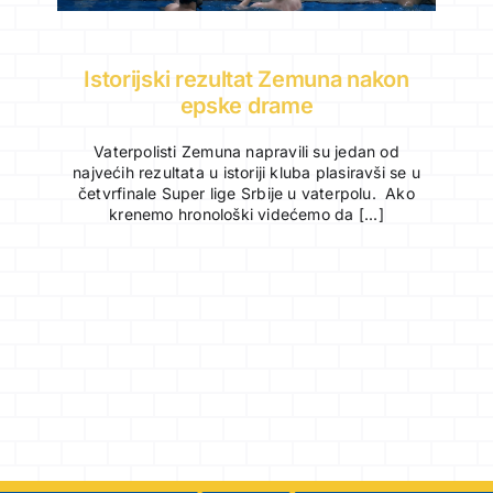
Istorijski rezultat Zemuna nakon
epske drame
Vaterpolisti Zemuna napravili su jedan od
najvećih rezultata u istoriji kluba plasiravši se u
četvrfinale Super lige Srbije u vaterpolu. Ako
krenemo hronološki videćemo da [...]