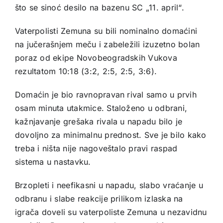
što se sinoć desilo na bazenu SC „11. april“.
Vaterpolisti Zemuna su bili nominalno domaćini
na jučerašnjem meču i zabeležili izuzetno bolan
poraz od ekipe Novobeogradskih Vukova
rezultatom 10:18 (3:2, 2:5, 2:5, 3:6).
Domaćin je bio ravnopravan rival samo u prvih
osam minuta utakmice. Staloženo u odbrani,
kažnjavanje grešaka rivala u napadu bilo je
dovoljno za minimalnu prednost. Sve je bilo kako
treba i ništa nije nagoveštalo pravi raspad
sistema u nastavku.
Brzopleti i neefikasni u napadu, slabo vraćanje u
odbranu i slabe reakcije prilikom izlaska na
igrača doveli su vaterpoliste Zemuna u nezavidnu