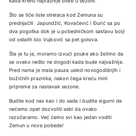
kada krenu najvažnije bitke u sezoni.
Što se tiče liste strelaca kod Zemuna su
prednjačili Japundžić, Kovačević i Đurić sa po
dva pogotka dok je u pobedničkom sastavu bolji
od ostalih bio Vujković sa pet golova.
Šta je tu je, moramo izvući pouke ako želimo da
se ovako nešto ne dogodi kada bude najvažnije.
Pred nama je mala pauza usled novogodišnjih i
božićnih praznika, nakon čega kreću mini
pripreme za nastavak sezone.
Budite kod nas kao i do sada i budite sigurni da
nećemo opet dozvoliti sebi da ovako
razočaramo. Već ćemo svi kao jedan voditi
Zemun u nove pobede!