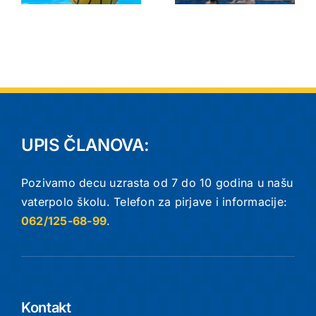
epske
Nišu
drame
UPIS ČLANOVA:
Pozivamo decu uzrasta od 7 do 10 godina u našu
vaterpolo školu. Telefon za pirjave i informacije:
062/125-68-99
.
Kontakt