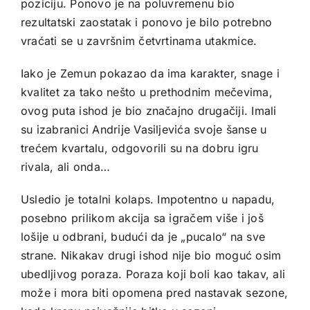
poziciju. Ponovo je na poluvremenu bio
rezultatski zaostatak i ponovo je bilo potrebno
vraćati se u završnim četvrtinama utakmice.
Iako je Zemun pokazao da ima karakter, snage i
kvalitet za tako nešto u prethodnim mečevima,
ovog puta ishod je bio značajno drugačiji. Imali
su izabranici Andrije Vasiljevića svoje šanse u
trećem kvartalu, odgovorili su na dobru igru
rivala, ali onda…
Usledio je totalni kolaps. Impotentno u napadu,
posebno prilikom akcija sa igračem više i još
lošije u odbrani, budući da je „pucalo“ na sve
strane. Nikakav drugi ishod nije bio moguć osim
ubedljivog poraza. Poraza koji boli kao takav, ali
može i mora biti opomena pred nastavak sezone,