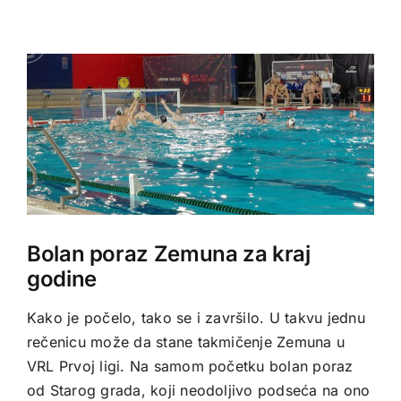
Prodavnica
View
Partneri
Larger
Image
Kontakt
Bolan poraz Zemuna za kraj
godine
Kako je počelo, tako se i završilo. U takvu jednu
rečenicu može da stane takmičenje Zemuna u
VRL Prvoj ligi. Na samom početku bolan poraz
od Starog grada, koji neodoljivo podseća na ono