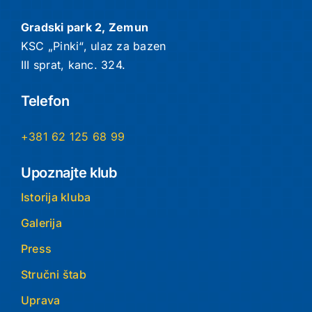
Gradski park 2, Zemun
KSC „Pinki“, ulaz za bazen
III sprat, kanc. 324.
Telefon
+381 62 125 68 99
Upoznajte klub
Istorija kluba
Galerija
Press
Stručni štab
Uprava