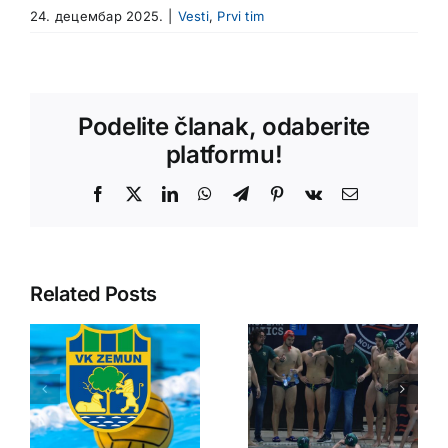
24. децембар 2025.
|
Vesti
,
Prvi tim
Podelite članak, odaberite
platformu!
Facebook
X
LinkedIn
WhatsApp
Telegram
Pinterest
Vk
Email
Related Posts
Istorijski
rezultat
Ubedljiv
Zemuna
poraz
nakon
Zemuna u