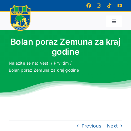
Skip
to
content
Toggle
Navigati
Početna
Bolan poraz Zemuna za kraj
godine
O nama
Nalazite se na:
Vesti
Prvi tim
Bolan poraz Zemuna za kraj godine
Vesti
Prvi tim
Mlađe kategorije
Previous
Next